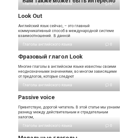
Вам также может быть интересно
Глаголы английского языка
0
Look Out
Английский язык сейчас, – это главный
коммуникативный способ в международной системе
взаимоотношений. В данной
Глаголы английского языка
0
Фразовый глагол Look
Многие глаголы в английском языке известны своими
неоднозначными значениями, во многом зависящими
от предлогов, которые следуют
Глаголы английского языка
0
Passive voice
Приветствую, дорогой читатель. В этой статье мы узнаем
разницу между действительным и страдательным
залогом,
Глаголы английского языка
0
Модальные глаголы