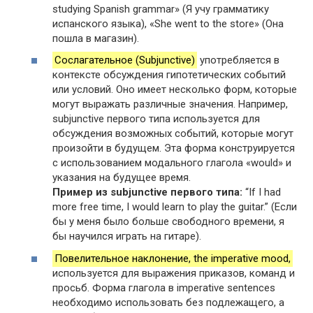
studying Spanish grammar» (Я учу грамматику
испанского языка), «She went to the store» (Она
пошла в магазин).
Сослагательное (Subjunctive)
употребляется в
контексте обсуждения гипотетических событий
или условий. Оно имеет несколько форм, которые
могут выражать различные значения. Например,
subjunctive первого типа используется для
обсуждения возможных событий, которые могут
произойти в будущем. Эта форма конструируется
с использованием модального глагола «would» и
указания на будущее время.
Пример из subjunctive первого типа:
“If I had
more free time, I would learn to play the guitar.” (Если
бы у меня было больше свободного времени, я
бы научился играть на гитаре).
Повелительное наклонение,
the imperative mood,
используется для выражения приказов, команд и
просьб. Форма глагола в imperative sentences
необходимо использовать без подлежащего, а