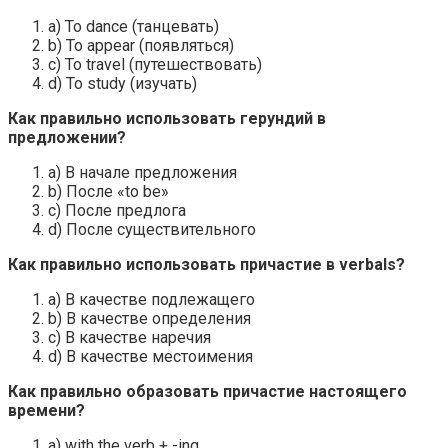
a) To dance (танцевать)
b) To appear (появляться)
c) To travel (путешествовать)
d) To study (изучать)
Как правильно использовать герундий в
предложении?
a) В начале предложения
b) После «to be»
c) После предлога
d) После существительного
Как правильно использовать причастие в verbals?
a) В качестве подлежащего
b) В качестве определения
c) В качестве наречия
d) В качестве местоимения
Как правильно образовать причастие настоящего
времени?
a) with the verb + -ing