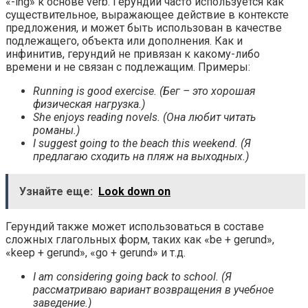
«-ing» к основе verb. Герундий часто используется как
существительное, выражающее действие в контексте
предложения, и может быть использован в качестве
подлежащего, объекта или дополнения. Как и
инфинитив, герундий не привязан к какому-либо
времени и не связан с подлежащим. Примеры:
Running is good exercise. (Бег – это хорошая
физическая нагрузка.)
She enjoys reading novels. (Она любит читать
романы.)
I suggest going to the beach this weekend. (Я
предлагаю сходить на пляж на выходных.)
Узнайте еще:
Look down on
Герундий также может использоваться в составе
сложных глагольных форм, таких как «be + gerund»,
«keep + gerund», «go + gerund» и т.д.
I am considering going back to school. (Я
рассматриваю вариант возвращения в учебное
заведение.)