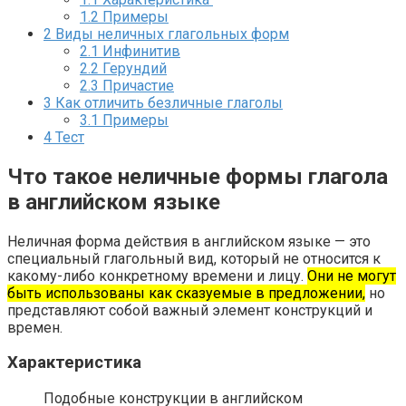
1.2
Примеры
2
Виды неличных глагольных форм
2.1
Инфинитив
2.2
Герундий
2.3
Причастие
3
Как отличить безличные глаголы
3.1
Примеры
4
Тест
Что такое неличные формы глагола
в английском языке
Неличная форма действия в английском языке — это
специальный глагольный вид, который не относится к
какому-либо конкретному времени и лицу.
Они не могут
быть использованы как сказуемые в предложении,
но
представляют собой важный элемент конструкций и
времен.
Характеристика
Подобные конструкции в английском